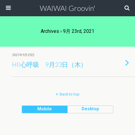
WAIWAI Groovin'
Archives › 9月 23rd, 2021
2021年9月23日
HI!心呼吸 9月23日（木）
Back to top
Mobile
Desktop