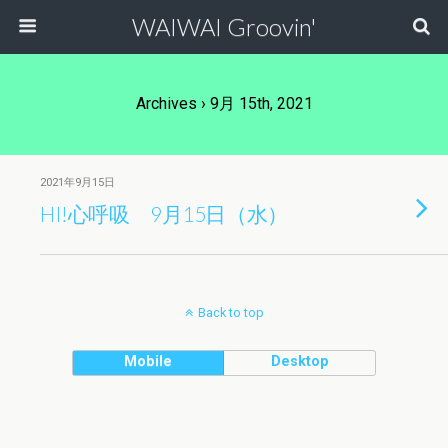
WAIWAI Groovin'
Archives › 9月 15th, 2021
2021年9月15日
HI!心呼吸 9月15日（水）
Back to top
Mobile
Desktop