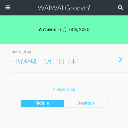
WAIWAI Groovin'
Archives › 5月 14th, 2020
2020年5月14日
HI!心呼吸 5月14日（木）
Back to top
Mobile
Desktop