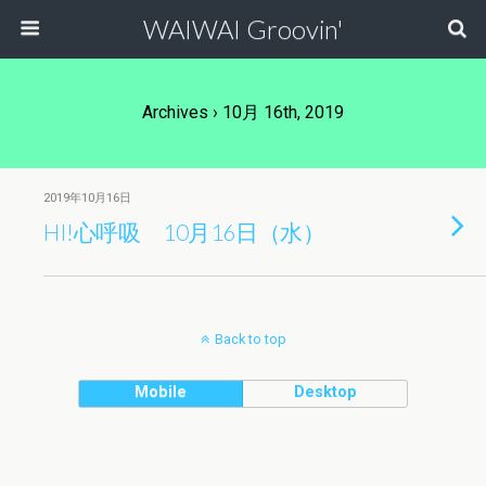
WAIWAI Groovin'
Archives › 10月 16th, 2019
2019年10月16日
HI!心呼吸 10月16日（水）
Back to top
Mobile
Desktop