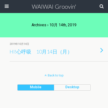
WAIWAI Groovin'
Archives › 10月 14th, 2019
2019年10月14日
HI!心呼吸 10月14日（月）
Back to top
Mobile
Desktop