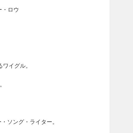
ー・ロウ
るワイグル。
。
ー・ソング・ライター。