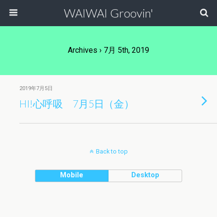
WAIWAI Groovin'
Archives › 7月 5th, 2019
2019年7月5日
HI!心呼吸 7月5日（金）
Back to top
Mobile
Desktop