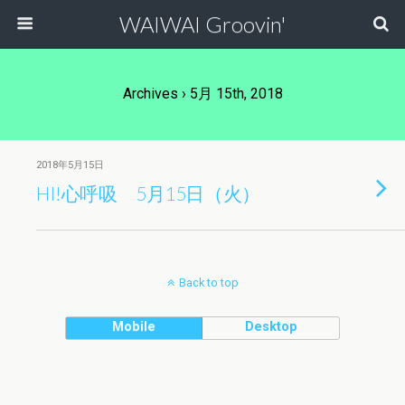
WAIWAI Groovin'
Archives › 5月 15th, 2018
2018年5月15日
HI!心呼吸 5月15日（火）
Back to top
Mobile
Desktop