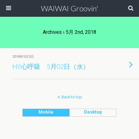
WAIWAI Groovin'
Archives › 5月 2nd, 2018
2018年5月2日
HI!心呼吸 5月02日（水）
Back to top
Mobile
Desktop