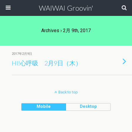
WAIWAI Groovin'
Archives › 2月 9th, 2017
2017年2月9日
HI!心呼吸 2月9日（木）
Back to top
Mobile
Desktop