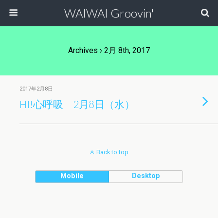
WAIWAI Groovin'
Archives › 2月 8th, 2017
2017年2月8日
HI!心呼吸 2月8日（水）
Back to top
Mobile
Desktop