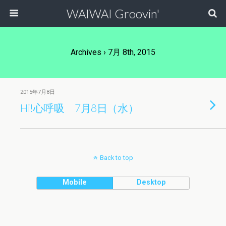
WAIWAI Groovin'
Archives › 7月 8th, 2015
2015年7月8日
Hi!心呼吸 7月8日（水）
Back to top
Mobile
Desktop