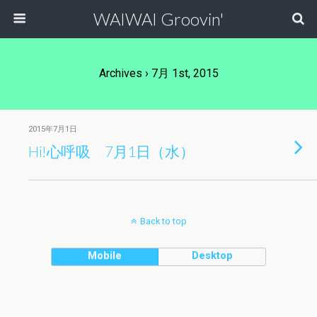
WAIWAI Groovin'
Archives › 7月 1st, 2015
2015年7月1日
Hi!心呼吸 7月1日（水）
Back to top
Mobile
Desktop