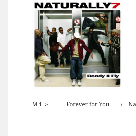
Ｍ１＞ Forever for You / Nat