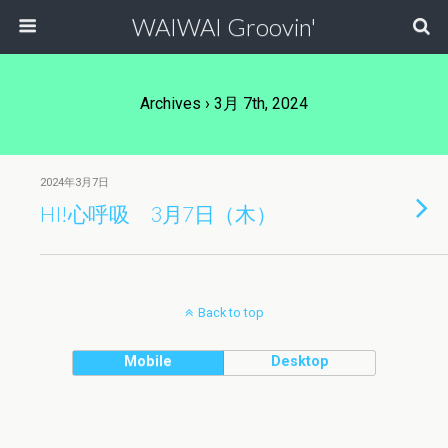
WAIWAI Groovin'
Archives › 3月 7th, 2024
2024年3月7日
HI!心呼吸 3月7日（木）
Back to top
Mobile
Desktop