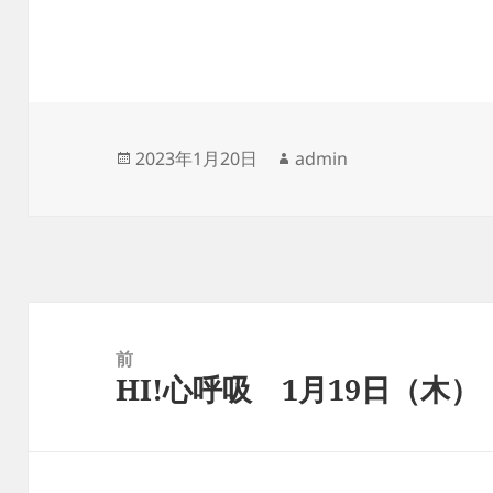
投
作
2023年1月20日
admin
稿
成
日:
者
投
稿
前
HI!心呼吸 1月19日（木）
ナ
前
ビ
の
ゲ
投
ー
稿: