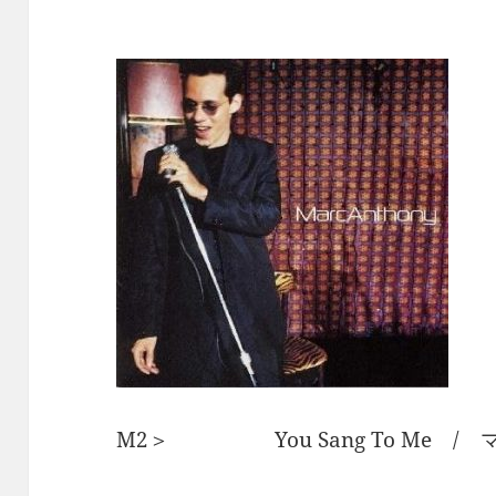
M2＞ You Sang To Me /