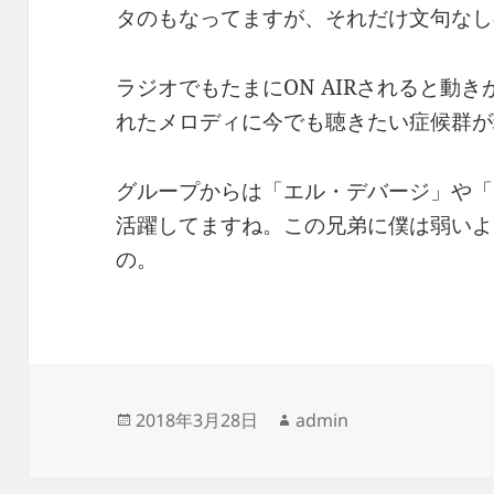
タのもなってますが、それだけ文句なし
ラジオでもたまにON AIRされると動
れたメロディに今でも聴きたい症候群が
グループからは「エル・デバージ」や「
活躍してますね。この兄弟に僕は弱いよ
の。
投
作
2018年3月28日
admin
稿
成
日:
者