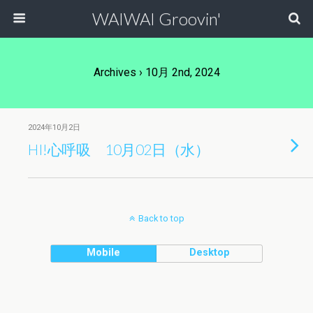
WAIWAI Groovin'
Archives › 10月 2nd, 2024
2024年10月2日
HI!心呼吸 10月02日（水）
Back to top
Mobile
Desktop