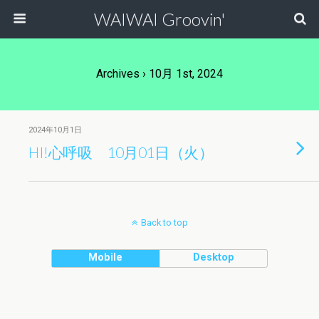
WAIWAI Groovin'
Archives › 10月 1st, 2024
2024年10月1日
HI!心呼吸 10月01日（火）
Back to top
Mobile
Desktop