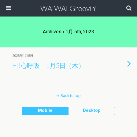
WAIWAI Groovin'
Archives › 1月 5th, 2023
2023年1月5日
HI!心呼吸 1月5日（木）
Back to top
Mobile
Desktop