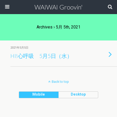
WAIWAI Groovin'
Archives › 5月 5th, 2021
2021年5月5日
HI!心呼吸 5月5日（水）
Back to top
Mobile
Desktop