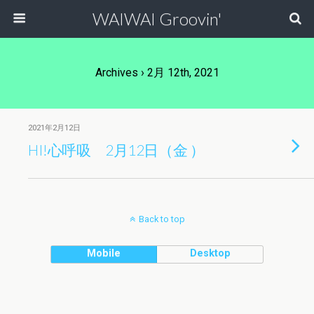
WAIWAI Groovin'
Archives › 2月 12th, 2021
2021年2月12日
HI!心呼吸 2月12日（金 ）
Back to top
Mobile
Desktop