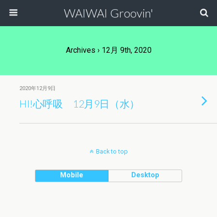
WAIWAI Groovin'
Archives › 12月 9th, 2020
2020年12月9日
HI!心呼吸 12月9日（水）
Back to top
Mobile
Desktop