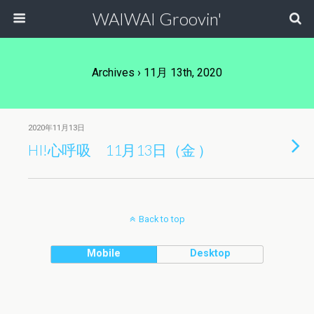
WAIWAI Groovin'
Archives › 11月 13th, 2020
2020年11月13日
HI!心呼吸 11月13日（金 ）
Back to top
Mobile
Desktop