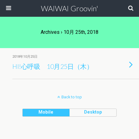
WAIWAI Groovin'
Archives › 10月 25th, 2018
2018年10月25日
HI!心呼吸 10月25日（木）
Back to top
Mobile
Desktop