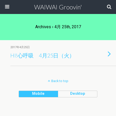
WAIWAI Groovin'
Archives › 4月 25th, 2017
2017年4月25日
HI!心呼吸 4月25日（火）
Back to top
Mobile
Desktop