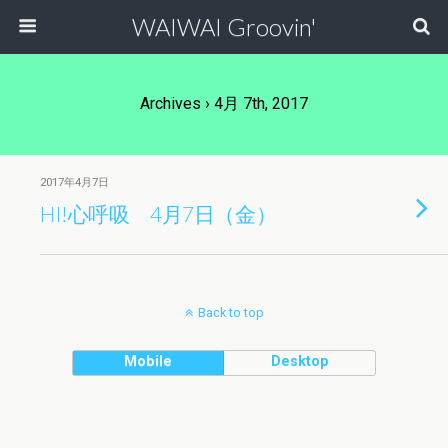
WAIWAI Groovin'
Archives › 4月 7th, 2017
2017年4月7日
HI!心呼吸 4月7日（金）
Back to top
Mobile
Desktop