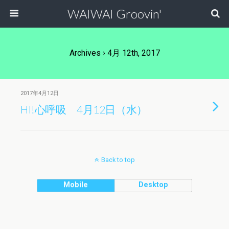
WAIWAI Groovin'
Archives › 4月 12th, 2017
2017年4月12日
HI!心呼吸 4月12日（水）
Back to top
Mobile
Desktop