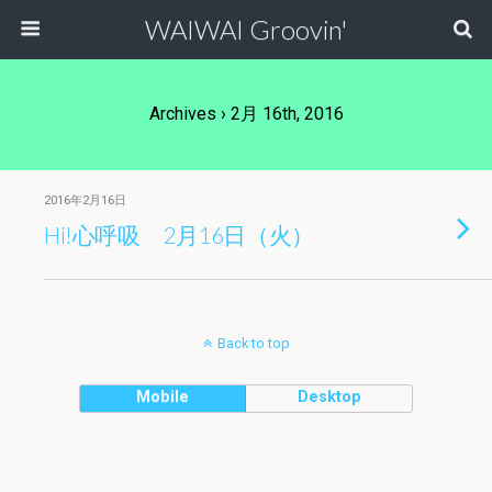
WAIWAI Groovin'
Archives › 2月 16th, 2016
2016年2月16日
Hi!心呼吸 2月16日（火）
Back to top
Mobile
Desktop