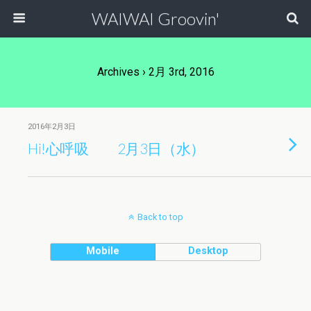
WAIWAI Groovin'
Archives › 2月 3rd, 2016
2016年2月3日
Hi!心呼吸 2月3日（水）
Back to top
Mobile
Desktop