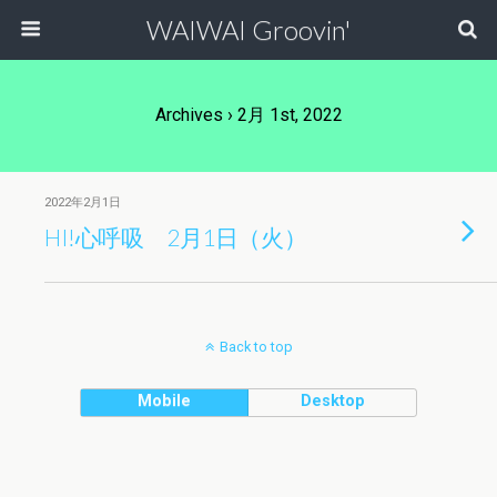
WAIWAI Groovin'
Archives › 2月 1st, 2022
2022年2月1日
HI!心呼吸 2月1日（火）
Back to top
Mobile
Desktop