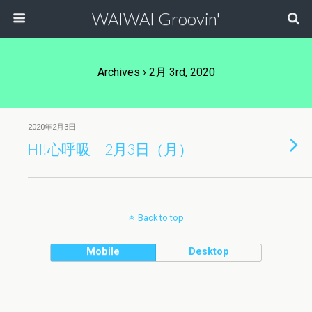
WAIWAI Groovin'
Archives › 2月 3rd, 2020
2020年2月3日
HI!心呼吸 2月3日（月）
Back to top
Mobile
Desktop