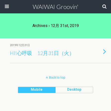
WAIWAI Groovin'
Archives › 12月 31st, 2019
2019年12月31日
HI!心呼吸 12月31日（火）
Back to top
Mobile
Desktop