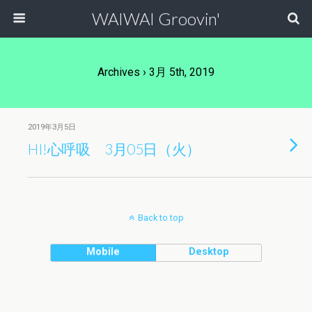
WAIWAI Groovin'
Archives › 3月 5th, 2019
2019年3月5日
HI!心呼吸 3月05日（火）
Back to top
Mobile
Desktop