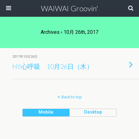
WAIWAI Groovin'
Archives › 10月 26th, 2017
2017年10月26日
HI!心呼吸 10月26日（木）
Back to top
Mobile
Desktop