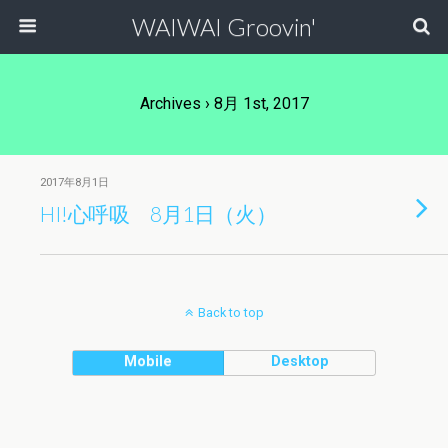
WAIWAI Groovin'
Archives › 8月 1st, 2017
2017年8月1日
HI!心呼吸 8月1日（火）
Back to top
Mobile
Desktop