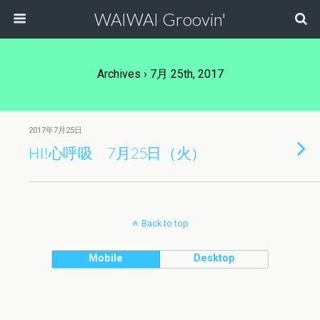
WAIWAI Groovin'
Archives › 7月 25th, 2017
2017年7月25日
HI!心呼吸 7月25日（火）
Back to top
Mobile
Desktop