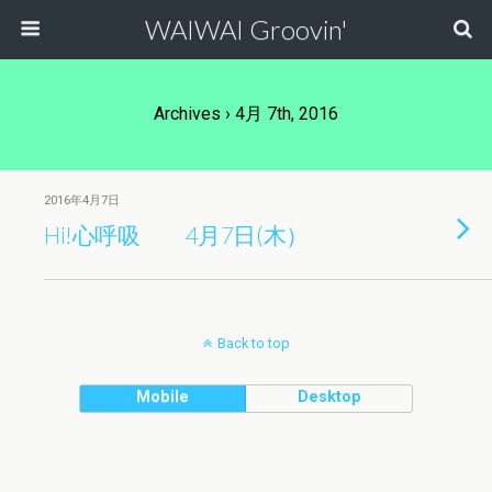
WAIWAI Groovin'
Archives › 4月 7th, 2016
2016年4月7日
Hi!心呼吸 4月7日(木）
Back to top
Mobile
Desktop