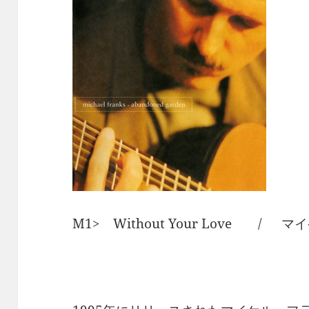
M1> Without Your Love /