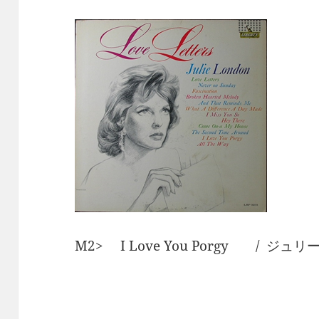
M2> I Love You Porgy / ジ