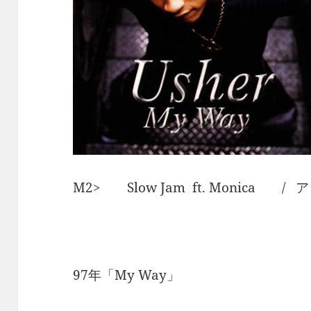
M2> Slow Jam ft. Monica /
97年「My Way」