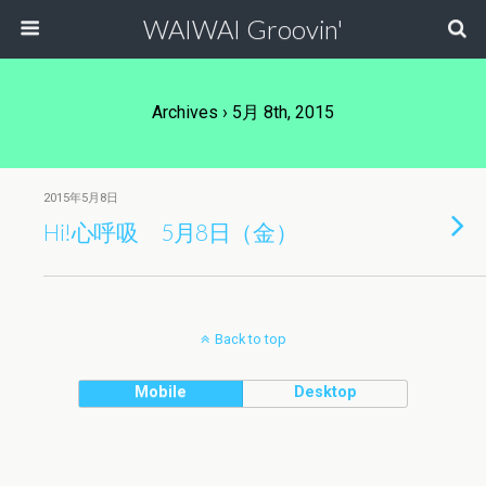
WAIWAI Groovin'
Archives › 5月 8th, 2015
2015年5月8日
Hi!心呼吸 5月8日（金）
Back to top
Mobile
Desktop