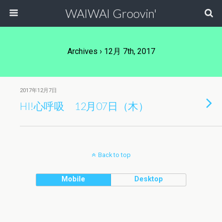
WAIWAI Groovin'
Archives › 12月 7th, 2017
2017年12月7日
HI!心呼吸 12月07日（木）
Back to top
Mobile
Desktop