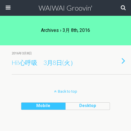
WAIWAI Groovin'
Archives › 3月 8th, 2016
2016年3月8日
Hi!心呼吸 3月8日(火）
Back to top
Mobile
Desktop