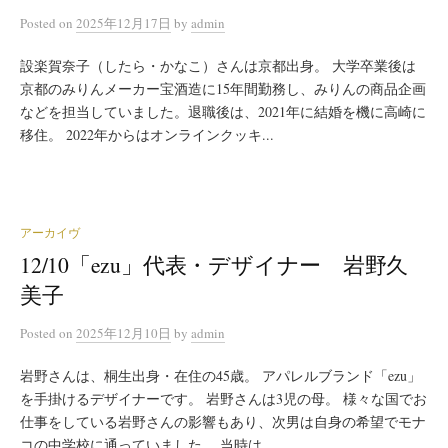
Posted
on
2025年12月17日
by
admin
設楽賀奈子（したら・かなこ）さんは京都出身。 大学卒業後は
京都のみりんメーカー宝酒造に15年間勤務し、みりんの商品企画
などを担当していました。退職後は、2021年に結婚を機に高崎に
移住。 2022年からはオンラインクッキ...
アーカイヴ
12/10「ezu」代表・デザイナー 岩野久
美子
Posted
on
2025年12月10日
by
admin
岩野さんは、桐生出身・在住の45歳。 アパレルブランド「ezu」
を手掛けるデザイナーです。 岩野さんは3児の母。 様々な国でお
仕事をしている岩野さんの影響もあり、次男は自身の希望でモナ
コの中学校に通っていました。 当時は...