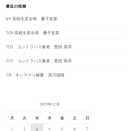
最近の投稿
8/5 高校生若女将 桑子友菜
7/29 高校生若女将 桑子友菜
7/22 コントラバス奏者 贄田 美羽
7/15 コントラバス奏者 贄田 美羽
7/8 オンライン秘書 深川瑞穂
2025年12月
月
火
水
木
金
土
日
1
2
3
4
5
6
7