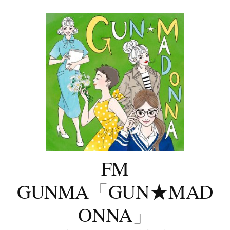
コ
ン
テ
ン
ツ
へ
ス
キ
ッ
プ
FM
GUNMA「GUN★MAD
ONNA」