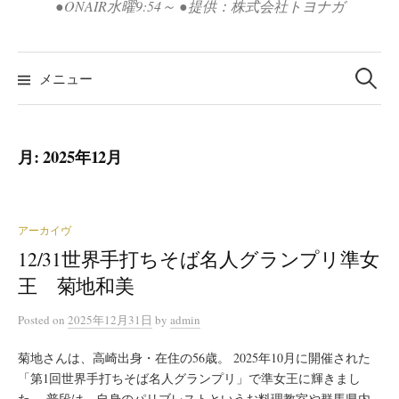
●ONAIR水曜9:54～ ●提供：株式会社トヨナガ
検
索:
メニュー
月:
2025年12月
アーカイヴ
12/31世界手打ちそば名人グランプリ準女
王 菊地和美
Posted
on
2025年12月31日
by
admin
菊地さんは、高崎出身・在住の56歳。 2025年10月に開催された
「第1回世界手打ちそば名人グランプリ」で準女王に輝きまし
た。 普段は、自身のパリブレストというお料理教室や群馬県内