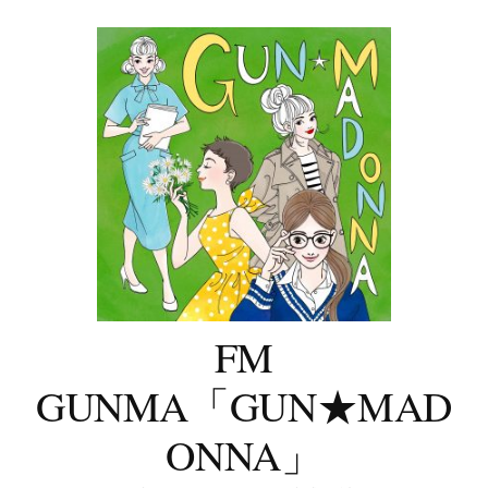
コ
ン
テ
ン
ツ
へ
ス
キ
ッ
プ
FM
GUNMA「GUN★MAD
ONNA」