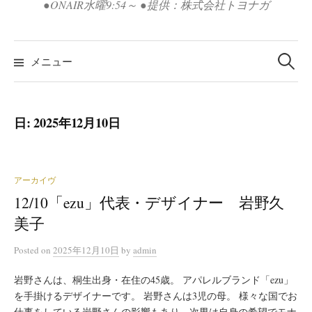
●ONAIR水曜9:54～ ●提供：株式会社トヨナガ
検
索:
メニュー
日:
2025年12月10日
アーカイヴ
12/10「ezu」代表・デザイナー 岩野久
美子
Posted
on
2025年12月10日
by
admin
岩野さんは、桐生出身・在住の45歳。 アパレルブランド「ezu」
を手掛けるデザイナーです。 岩野さんは3児の母。 様々な国でお
仕事をしている岩野さんの影響もあり、次男は自身の希望でモナ