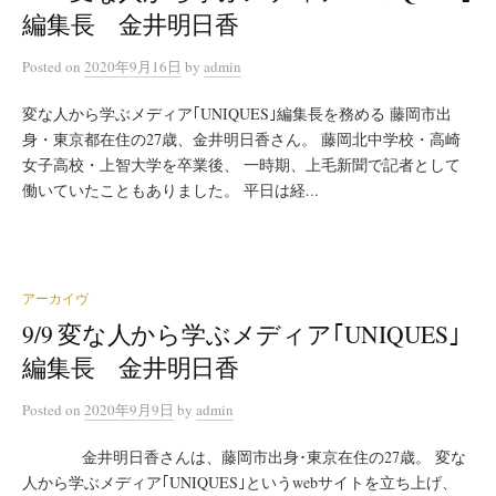
編集長 金井明日香
Posted
on
2020年9月16日
by
admin
変な人から学ぶメディア｢UNIQUES｣編集長を務める 藤岡市出
身・東京都在住の27歳、金井明日香さん。 藤岡北中学校・高崎
女子高校・上智大学を卒業後、 一時期、上毛新聞で記者として
働いていたこともありました。 平日は経...
アーカイヴ
9/9 変な人から学ぶメディア｢UNIQUES｣
編集長 金井明日香
Posted
on
2020年9月9日
by
admin
金井明日香さんは、藤岡市出身･東京在住の27歳。 変な
人から学ぶメディア｢UNIQUES｣というwebサイトを立ち上げ、