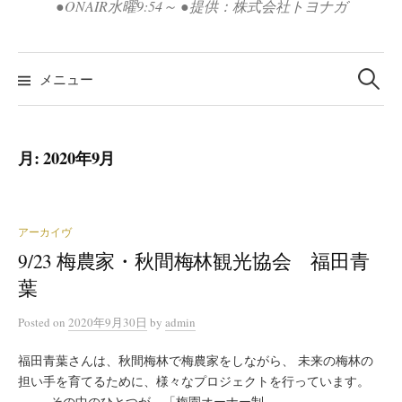
●ONAIR水曜9:54～ ●提供：株式会社トヨナガ
検
索:
メニュー
月:
2020年9月
アーカイヴ
9/23 梅農家・秋間梅林観光協会 福田青
葉
Posted
on
2020年9月30日
by
admin
福田青葉さんは、秋間梅林で梅農家をしながら、 未来の梅林の
担い手を育てるために、様々なプロジェクトを行っています。
その中のひとつが、「梅園オーナー制...