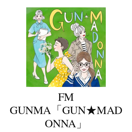
コ
ン
テ
ン
ツ
へ
ス
キ
ッ
プ
FM
GUNMA「GUN★MAD
ONNA」