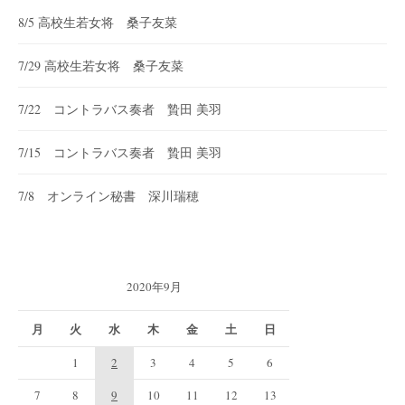
8/5 高校生若女将 桑子友菜
7/29 高校生若女将 桑子友菜
7/22 コントラバス奏者 贄田 美羽
7/15 コントラバス奏者 贄田 美羽
7/8 オンライン秘書 深川瑞穂
2020年9月
月
火
水
木
金
土
日
1
2
3
4
5
6
7
8
9
10
11
12
13