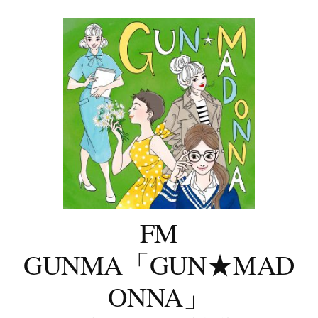
コ
ン
テ
ン
ツ
へ
ス
キ
ッ
プ
FM
GUNMA「GUN★MAD
ONNA」