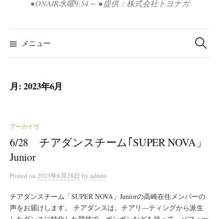
●ONAIR水曜9:54～ ●提供：株式会社トヨナガ
検
索:
メニュー
月:
2023年6月
アーカイヴ
6/28 チアダンスチーム｢SUPER NOVA」
Junior
Posted
on
2023年6月28日
by
admin
チアダンスチーム「SUPER NOVA」Juniorの高崎在住メンバーの
声をお届けします。 チアダンスは、チアリ―ティングから派生
したダンスに特化した競技で、ポンポンなどを持って、パフォー