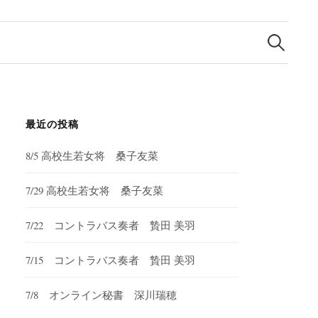
検
索:
最近の投稿
8/5 高校生若女将 桑子友菜
7/29 高校生若女将 桑子友菜
7/22 コントラバス奏者 贄田 美羽
7/15 コントラバス奏者 贄田 美羽
7/8 オンライン秘書 深川瑞穂