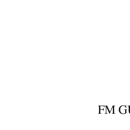
コ
ン
テ
ン
ツ
へ
ス
キ
ッ
プ
FM 