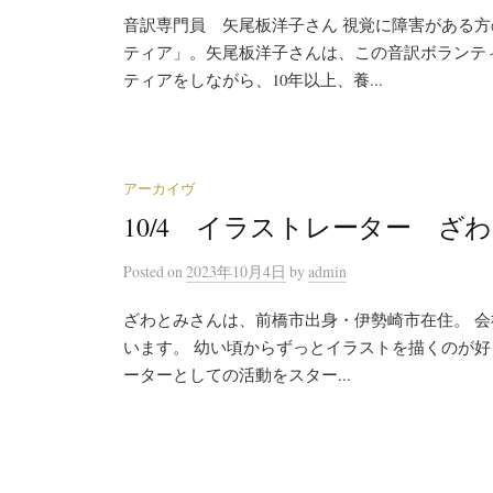
音訳専門員 矢尾板洋子さん 視覚に障害がある
ティア」。矢尾板洋子さんは、この音訳ボランテ
ティアをしながら、10年以上、養...
アーカイヴ
10/4 イラストレーター ざ
Posted
on
2023年10月4日
by
admin
ざわとみさんは、前橋市出身・伊勢崎市在住。 
います。 幼い頃からずっとイラストを描くのが好き
ーターとしての活動をスター...