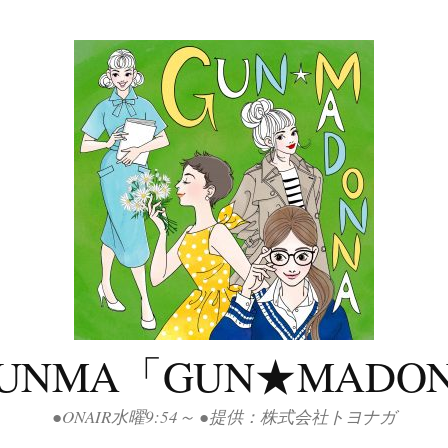
GUNMA「GUN★MADO
●ONAIR水曜9:54～ ●提供：株式会社トヨナガ