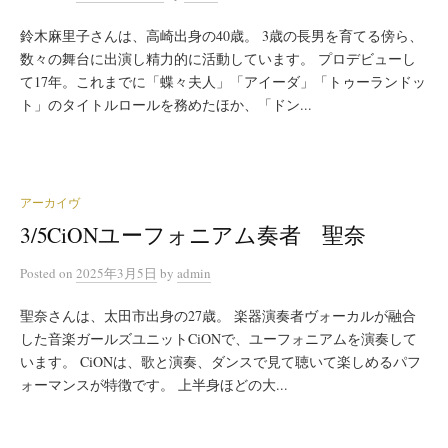
鈴木麻里子さんは、高崎出身の40歳。 3歳の長男を育てる傍ら、
数々の舞台に出演し精力的に活動しています。 プロデビューし
て17年。これまでに「蝶々夫人」「アイーダ」「トゥーランドッ
ト」のタイトルロールを務めたほか、「ドン...
アーカイヴ
3/5CiONユーフォニアム奏者 聖奈
Posted
on
2025年3月5日
by
admin
聖奈さんは、太田市出身の27歳。 楽器演奏者ヴォーカルが融合
した音楽ガールズユニットCiONで、ユーフォニアムを演奏して
います。 CiONは、歌と演奏、ダンスで見て聴いて楽しめるパフ
ォーマンスが特徴です。 上半身ほどの大...