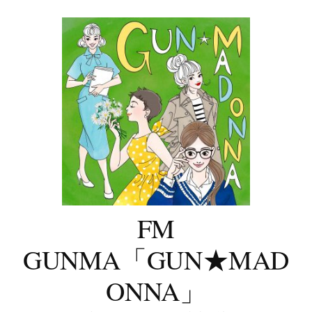
コ
ン
テ
ン
ツ
へ
ス
キ
ッ
プ
FM
GUNMA「GUN★MAD
ONNA」