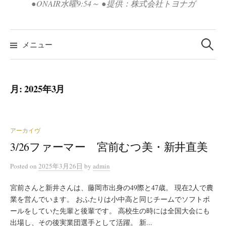
●ONAIR水曜9:54～ ●提供：株式会社トヨナガ
検
索:
メニュー
月:
2025年3月
アーカイヴ
3/26ファーマー 宮前むつ美・新井直美
Posted
on
2025年3月26日
by
admin
宮前さんと新井さんは、藤岡市出身の49際と47歳。 現在2人で農
業を営んでいます。 おふたりは小中高と同じチームでソフトボ
ールをしていた先輩と後輩です。 高校生の時には全国大会にも
出場し、その後実業団選手として活躍。 新...