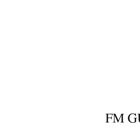
コ
ン
テ
ン
ツ
へ
ス
キ
ッ
プ
FM 