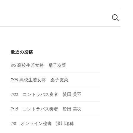
検
索:
最近の投稿
8/5 高校生若女将 桑子友菜
7/29 高校生若女将 桑子友菜
7/22 コントラバス奏者 贄田 美羽
7/15 コントラバス奏者 贄田 美羽
7/8 オンライン秘書 深川瑞穂