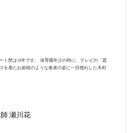
り
ート歴は18年です。 保育園年少の時に、テレビの「題
レスを着たお姫様のような奏者の姿に一目惚れした木村
教師 瀬川花