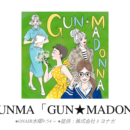
GUNMA「GUN★MADO
●ONAIR水曜9:54～ ●提供：株式会社トヨナガ